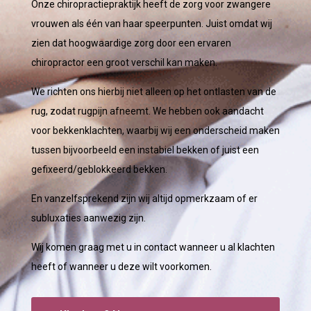
Onze chiropractiepraktijk heeft de zorg voor zwangere
vrouwen als één van haar speerpunten. Juist omdat wij
zien dat hoogwaardige zorg door een ervaren
chiropractor een groot verschil kan maken.
We richten ons hierbij niet alleen op het ontlasten van de
rug, zodat rugpijn afneemt. We hebben ook aandacht
voor bekkenklachten, waarbij wij een onderscheid maken
tussen bijvoorbeeld een instabiel bekken of juist een
gefixeerd/geblokkeerd bekken.
En vanzelfsprekend zijn wij altijd opmerkzaam of er
subluxaties aanwezig zijn.
Wij komen graag met u in contact wanneer u al klachten
heeft of wanneer u deze wilt voorkomen.