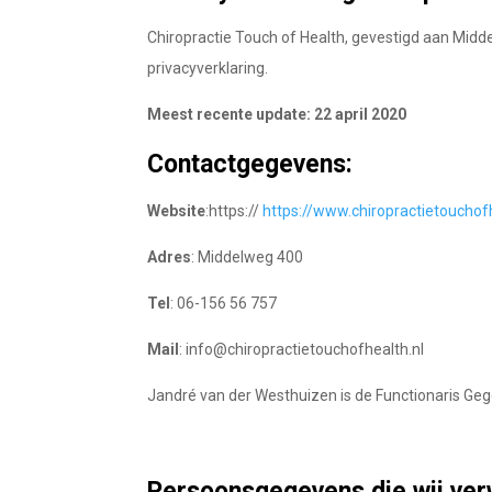
Chiropractie Touch of Health, gevestigd aan Mid
privacyverklaring.
Meest recente update: 22 april 2020
Contactgegevens:
Website
:https://
https://www.chiropractietouchofh
Adres
: Middelweg 400
Tel
: 06-156 56 757
Mail
: info@chiropractietouchofhealth.nl
Jandré van der Westhuizen is de Functionaris Gege
Persoonsgegevens die wij ve