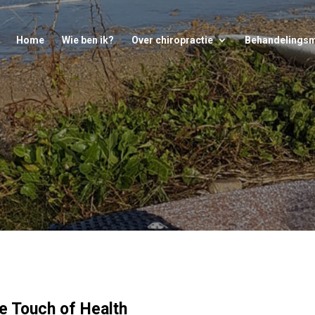
Home
Wie ben ik?
Over chiropractie
Behandelings
ie Touch of Health