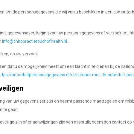
ienen om de persoonsgegevens die wij van u beschikken in een compute
jdering, gegevensoverdraging van uw persoonsgegevens of verzoek tot i
ar
info@chiropractietouchofhealth.nl
.
eken, op uw verzoek.
jzen dat u de mogelijkheid heeft om een klacht in te dienen bij de nation
https://autoriteitpersoonsgegevens.nl/nl/contact-met-de-autoriteit-p
eiligen
ing van uw gegevens serieus en neemt passende maatregelen om misbr
n te gaan.
eveiligd zijn of er aanwijzingen zijn van misbruik, neem dan contact op